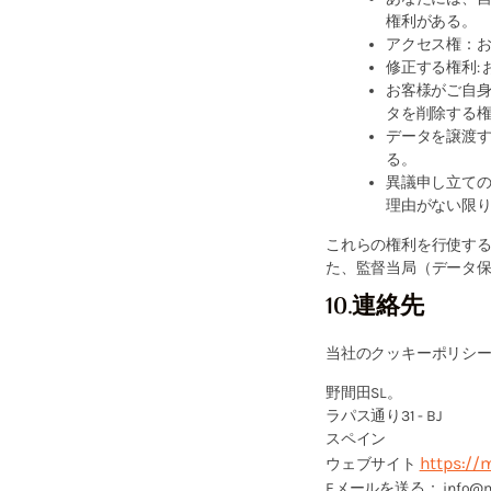
権利がある。
アクセス権：
修正する権利:
お客様がご自
タを削除する
データを譲渡
る。
異議申し立て
理由がない限
これらの権利を行使す
た、監督当局（データ
10.連絡先
当社のクッキーポリシー
野間田SL。
ラパス通り31 - BJ
スペイン
https://
ウェブサイト
Eメールを送る：
info@m