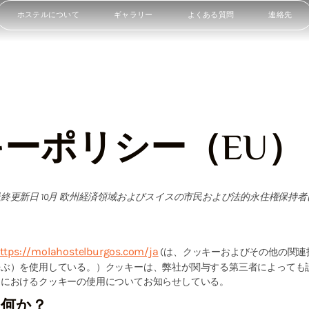
ポリシー（EU
ホステルについて
ギャラリー
よくある質問
連絡先
ーポリシー（EU）
終更新日 10月 欧州経済領域およびスイスの市民および法的永住権保持
ttps://molahostelburgos.com/ja
(は、クッキーおよびその他の関連
呼ぶ）を使用している。）クッキーは、弊社が関与する第三者によっても
トにおけるクッキーの使用についてお知らせしている。
は何か？