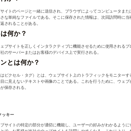
ブサイトのページと一緒に送信され、ブラウザによってコンピュータまた
小さな単純なファイルである。そこに保存された情報は、次回訪問時に当
に返されることがある。
とは何か？
ウェブサイトを正しくインタラクティブに機能させるために使用されるプ
当社のサーバーまたはお客様のデバイス上で実行される。
コンとは何か？
たはピクセル・タグ）とは、ウェブサイト上のトラフィックをモニターす
て目に見えないテキストや画像のことである。これを行うために、ウェブ
タが保存される。
的クッキー
ェブサイトの特定の部分が適切に機能し、ユーザーの好みがわかるように