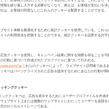
ことで、お客様が当社のウェブサイトを訪問しやすくなる。これにより、
じ情報を繰り返し入力する必要がなくなり、例えば、お客様が支払いを済
当社は、お客様の同意なしにこれらのクッキーを配置することができる。
ェブサイト体験を最適化するために統計クッキーを使用している。これら
サイトの利用状況を把握することができる。統計クッキーを設置する許可
、広告クッキーを使用し、キャンペーン結果に関する洞察を得ることを可
たの行動に基づいて作成されたプロファイルに基づいて行われる。
urgos.com/ja
.これらのクッキーによって、ウェブサイト訪問者であるあ
クッキーはパーソナライズされた広告を提供するためにあなたの行動や関
トラッキングクッキー
キングクッキーは、広告を表示するためにユーザープロファイルを作成
本ウェブサイト上または複数のウェブサイトにわたってユーザーを追跡す
形式のローカルストレージである。