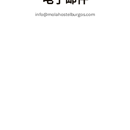
电子邮件
info@molahostelburgos.com