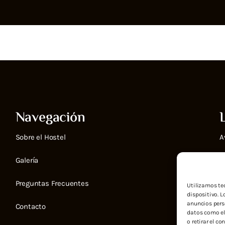
Navegación
Sobre el Hostel
A
Galería
D
Preguntas Frecuentes
P
Utilizamos te
dispositivo. 
anuncios pers
Contacto
D
datos como el
o retirar el c