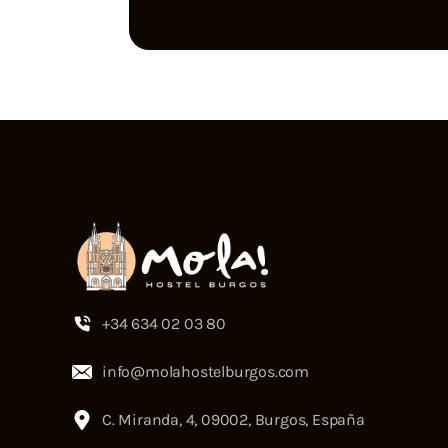
Alternative:
+34 634 02 03 80
info@molahostelburgos.com
C. Miranda, 4, 09002, Burgos, España