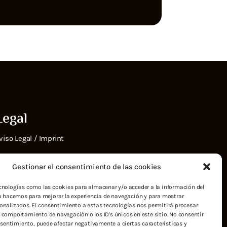
Legal
viso Legal / Imprint
eclaración de privacidad (UE)
Gestionar el consentimiento de las cookies
olítica de cookies (UE)
cnologías como las cookies para almacenar y/o acceder a la información del
Lo hacemos para mejorar la experiencia de navegación y para mostrar
onalizados. El consentimiento a estas tecnologías nos permitirá procesar
escargo de responsabilidad
 comportamiento de navegación o los ID's únicos en este sitio. No consentir
onsentimiento, puede afectar negativamente a ciertas características y