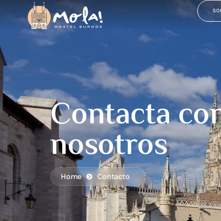
SO
Contacta co
nosotros
Home
Contacto